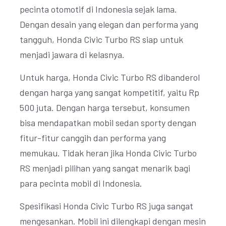
pecinta otomotif di Indonesia sejak lama.
Dengan desain yang elegan dan performa yang
tangguh, Honda Civic Turbo RS siap untuk
menjadi jawara di kelasnya.
Untuk harga, Honda Civic Turbo RS dibanderol
dengan harga yang sangat kompetitif, yaitu Rp
500 juta. Dengan harga tersebut, konsumen
bisa mendapatkan mobil sedan sporty dengan
fitur-fitur canggih dan performa yang
memukau. Tidak heran jika Honda Civic Turbo
RS menjadi pilihan yang sangat menarik bagi
para pecinta mobil di Indonesia.
Spesifikasi Honda Civic Turbo RS juga sangat
mengesankan. Mobil ini dilengkapi dengan mesin