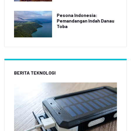
Pesona Indonesia:
Pemandangan Indah Danau
Toba
BERITA TEKNOLOGI