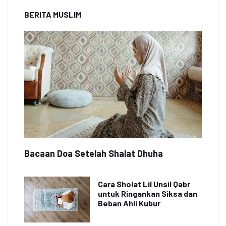
BERITA MUSLIM
Bacaan Doa Setelah Shalat Dhuha
Cara Sholat Lil Unsil Qabr
untuk Ringankan Siksa dan
Beban Ahli Kubur