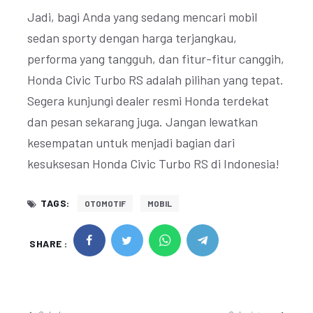
Jadi, bagi Anda yang sedang mencari mobil
sedan sporty dengan harga terjangkau,
performa yang tangguh, dan fitur-fitur canggih,
Honda Civic Turbo RS adalah pilihan yang tepat.
Segera kunjungi dealer resmi Honda terdekat
dan pesan sekarang juga. Jangan lewatkan
kesempatan untuk menjadi bagian dari
kesuksesan Honda Civic Turbo RS di Indonesia!
TAGS:
OTOMOTIF
MOBIL
SHARE :