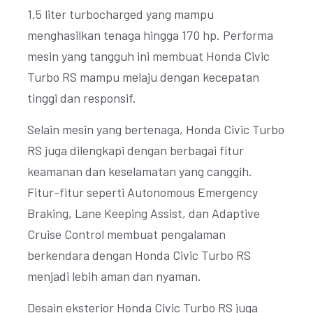
1.5 liter turbocharged yang mampu
menghasilkan tenaga hingga 170 hp. Performa
mesin yang tangguh ini membuat Honda Civic
Turbo RS mampu melaju dengan kecepatan
tinggi dan responsif.
Selain mesin yang bertenaga, Honda Civic Turbo
RS juga dilengkapi dengan berbagai fitur
keamanan dan keselamatan yang canggih.
Fitur-fitur seperti Autonomous Emergency
Braking, Lane Keeping Assist, dan Adaptive
Cruise Control membuat pengalaman
berkendara dengan Honda Civic Turbo RS
menjadi lebih aman dan nyaman.
Desain eksterior Honda Civic Turbo RS juga