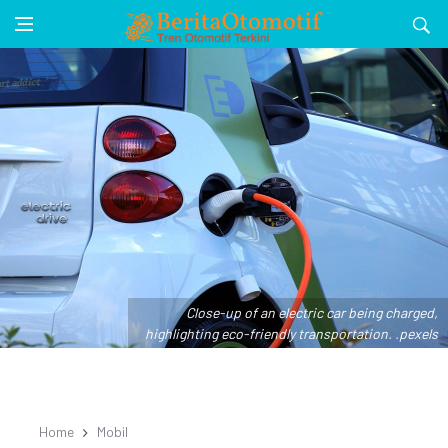
Close-up of an electric car being charged,
highlighting eco-friendly transportation. .pexels
Home
Mobil