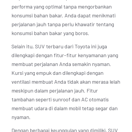
performa yang optimal tanpa mengorbankan
konsumsi bahan bakar. Anda dapat menikmati
perjalanan jauh tanpa perlu khawatir tentang
konsumsi bahan bakar yang boros.
Selain itu, SUV terbaru dari Toyota ini juga
dilengkapi dengan fitur-fitur kenyamanan yang
membuat perjalanan Anda semakin nyaman.
Kursi yang empuk dan dilengkapi dengan
ventilasi membuat Anda tidak akan merasa lelah
meskipun dalam perjalanan jauh. Fitur
tambahan seperti sunroof dan AC otomatis
membuat udara di dalam mobil tetap segar dan
nyaman.
Dengan berbagai keunggulan yang dimiliki, SUV