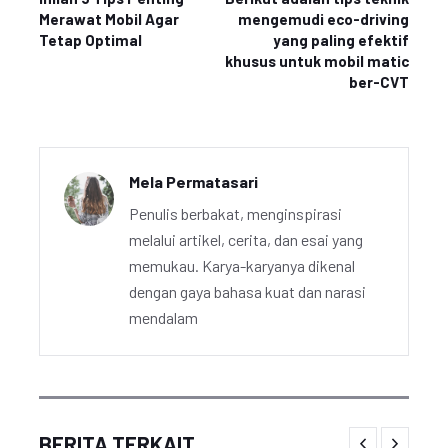
Merawat Mobil Agar
mengemudi eco-driving
Tetap Optimal
yang paling efektif
khusus untuk mobil matic
ber-CVT
Mela Permatasari
Penulis berbakat, menginspirasi
melalui artikel, cerita, dan esai yang
memukau. Karya-karyanya dikenal
dengan gaya bahasa kuat dan narasi
mendalam
BERITA TERKAIT