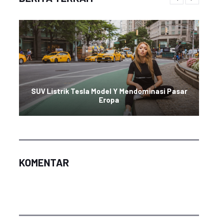
SUV Listrik Tesla Model Y Mendominasi Pasar
Eropa
KOMENTAR