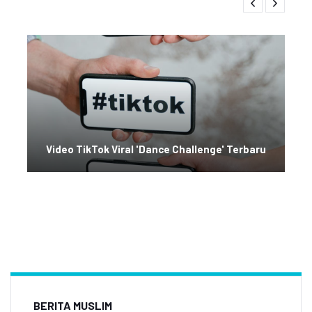
Video TikTok Viral 'Dance Challenge' Terbaru
BERITA MUSLIM