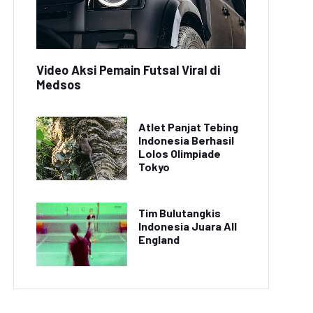
Video Aksi Pemain Futsal Viral di
Medsos
Atlet Panjat Tebing
Indonesia Berhasil
Lolos Olimpiade
Tokyo
Tim Bulutangkis
Indonesia Juara All
England