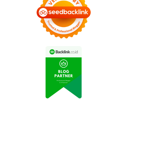
artabak Mini Viral di
Keripik Balado Buatan
Media Sosial karena
Nyokap Jadi Cemilan
Kelezatannya
Favorit Keluarga
Cara Sholat Lil Unsil Qabr
acaan Doa Setelah
untuk Ringankan Siksa
Shalat Dhuha
dan Beban Ahli Kubur