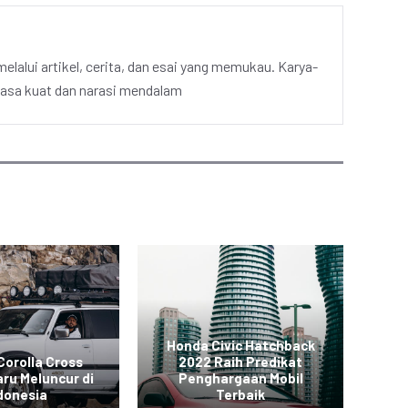
elalui artikel, cerita, dan esai yang memukau. Karya-
hasa kuat dan narasi mendalam
Honda Civic Hatchback
Corolla Cross
2022 Raih Predikat
SUV
ru Meluncur di
Penghargaan Mobil
donesia
Terbaik