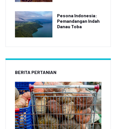
Pesona Indonesia:
Pemandangan Indah
Danau Toba
BERITA PERTANIAN
 Listrik Tesla Model Y
Toyota Corolla Cross
Mendominasi Pasar
SUV Terbaru Meluncur di
Eropa
Indonesia