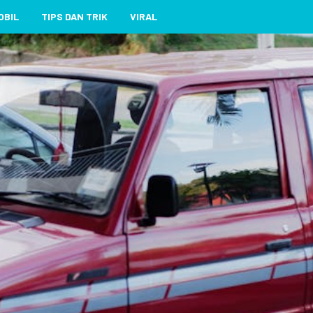
OBIL
TIPS DAN TRIK
VIRAL