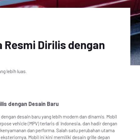
 Resmi Dirilis dengan
ng lebih luas.
ilis dengan Desain Baru
is dengan desain baru yang lebih modern dan dinamis. Mobil
pose vehicle (MPV) terlaris di Indonesia, dan hadir dengan
 kenyamanan dan performa. Salah satu perubahan utama
ksteriornya. Mobil ini kini memiliki desain grille depan