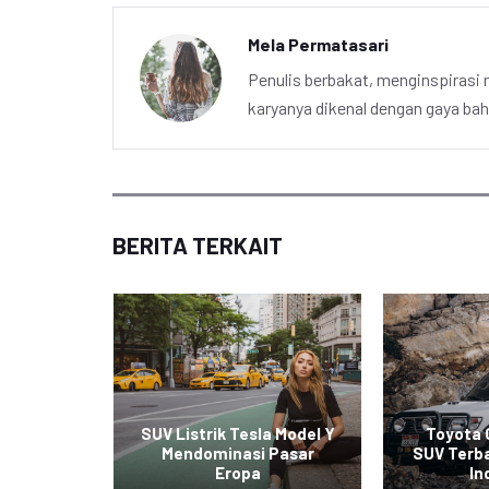
Mela Permatasari
Penulis berbakat, menginspirasi m
karyanya dikenal dengan gaya ba
BERITA TERKAIT
tchback
edikat
SUV Listrik Tesla Model Y
Toyota 
Mobil
Mendominasi Pasar
SUV Terba
Eropa
In