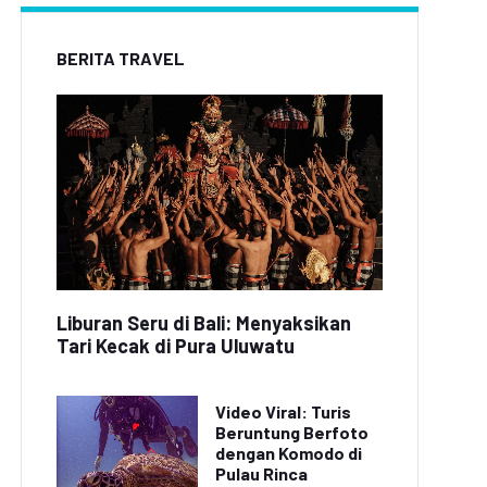
BERITA TRAVEL
Liburan Seru di Bali: Menyaksikan
Tari Kecak di Pura Uluwatu
Video Viral: Turis
Beruntung Berfoto
dengan Komodo di
Pulau Rinca