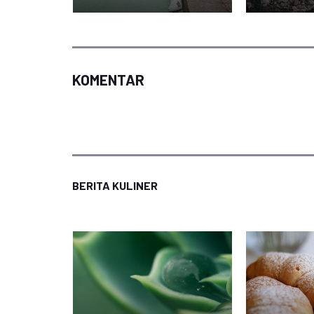
KOMENTAR
BERITA KULINER