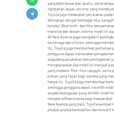
yang lebih besar dan sporty, serta lamp
tambahan aksen chrome yang membuat ta
Toyota juga melakukan perubahan pada ba
dilengkapi dengan berbagai fitur canggi
koneksi Bluetooth, dan fitur kenyamanan
material dan desain interior mobil ini
All New Avanza juga mengalami peningkat
bertenaga dan efisien, sehingga member
itu, Toyota juga memberikan perhatian p
pengguna dapat merasakan pengalaman 
segudang perubahan dan peningkatan yan
mengherankan jika mobil ini menjadi sala
yang modern, fitur-fitur canggih, serta
pilihan yang tepat bagi mereka yang me
hanya itu, Toyota juga memberikan berba
sehingga pengguna dapat memilih mobil
segala keunggulan yang dimiliki mobil i
menjadi pilihan utama bagi masyarakat I
New Avanza yang baru, Toyota kembali
produk-produk berkualitas dan inovatif