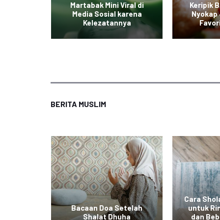
iterpa
Martabak Mini Viral di
Keripik 
ian yang
Media Sosial karena
Nyokap 
ak
Kelezatannya
Favor
BERITA MUSLIM
Cara Shola
Tidak
Bacaan Doa Setelah
untuk Ri
 Fitrah
Shalat Dhuha
dan Beb