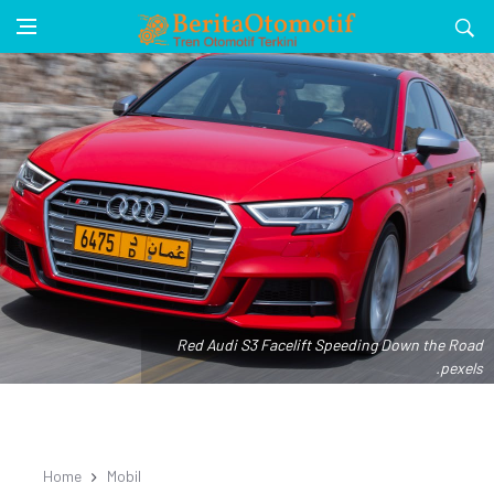
Red Audi S3 Facelift Speeding Down the Road
.pexels
Home
Mobil