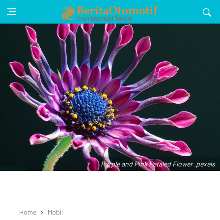
Purple and Pink Petaled Flower .pexels
Home
Mobil