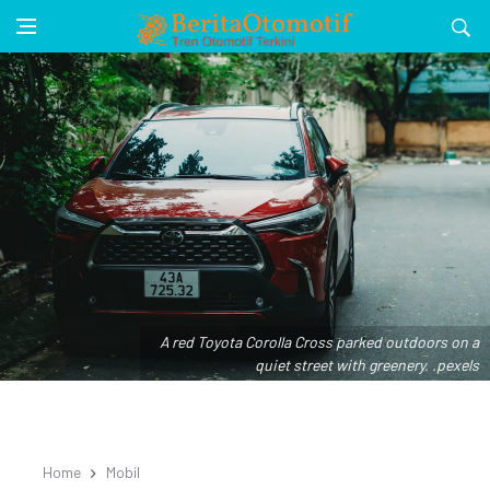
A red Toyota Corolla Cross parked outdoors on a
quiet street with greenery. .pexels
Home
Mobil