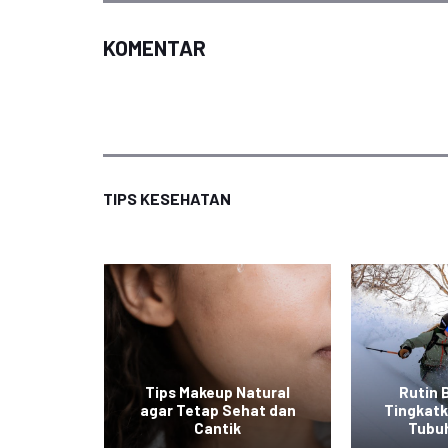
KOMENTAR
TIPS KESEHATAN
at ala
Tips Makeup Natural
Rutin 
 Mudah
agar Tetap Sehat dan
Tingkat
an
Cantik
Tubu