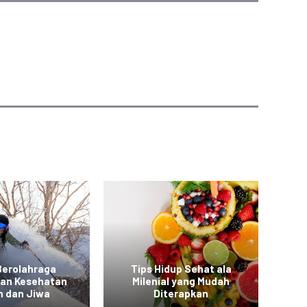
Berolahraga
Tips Hidup Sehat ala
T
kan Kesehatan
Milenial yang Mudah
a
h dan Jiwa
Diterapkan