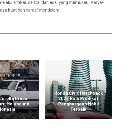
elalui artikel, cerita, dan esai yang memukau. Karya-
hasa kuat dan narasi mendalam
Honda Civic Hatchback
Corolla Cross
2022 Raih Predikat
SUV
ru Meluncur di
Penghargaan Mobil
donesia
Terbaik