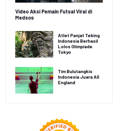
Video Aksi Pemain Futsal Viral di
Medsos
Atlet Panjat Tebing
Indonesia Berhasil
Lolos Olimpiade
Tokyo
Tim Bulutangkis
Indonesia Juara All
England
ips Makeup Natural
Rutin Berolahraga
gar Tetap Sehat dan
Tingkatkan Kesehatan
Cantik
Tubuh dan Jiwa