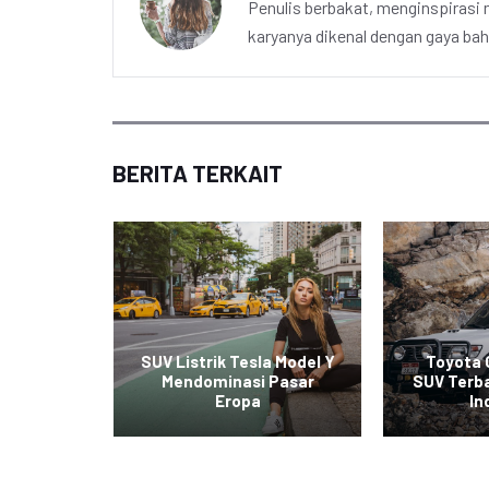
Penulis berbakat, menginspirasi m
karyanya dikenal dengan gaya ba
BERITA TERKAIT
tchback
edikat
SUV Listrik Tesla Model Y
Toyota 
Mobil
Mendominasi Pasar
SUV Terba
Eropa
In