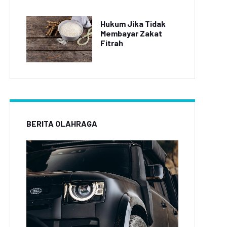
Hukum Jika Tidak
Membayar Zakat
Fitrah
BERITA OLAHRAGA
 Listrik Tesla Model Y
Toyota Corolla Cross
Mendominasi Pasar
SUV Terbaru Meluncur di
Eropa
Indonesia