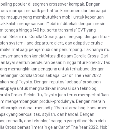
l paling populer di segmen crossover kompak. Dengan
 Cross mampu menarik perhatian konsumen dari berbagai
uarga maupun yang membutuhkan mobil untuk keperluan
 tak kalah mengesankan. Mobil ini dibekali dengan mesin
an tenaga hingga 140 hp, serta transmisi CVT yang
f. Selain itu, Corolla Cross juga dilengkapi dengan fitur-
sion system, lane departure alert, dan adaptive cruise
 maksimal bagi pengemudi dan penumpang. Tak hanya itu,
enyamanan dan konektivitas di dalam Corolla Cross. Dari
n layar sentuh berukuran besar, hingga fitur konektivitas
o yang memungkinkan pengguna untuk terhubung dengan
nangan Corolla Cross sebagai Car of The Year 2022
kan bagi Toyota. Dengan reputasi sebagai produsen
 berupaya untuk menghadirkan inovasi dan teknologi
orolla Cross. Selain itu, Toyota juga terus memperhatikan
lam mengembangkan produk-produknya. Dengan meraih
ss diharapkan dapat menjadi pilihan utama bagi konsumen
ak yang berkualitas, stylish, dan handal. Dengan
ng menarik, dan teknologi canggih yang dihadirkan oleh
la Cross berhasil meraih gelar Car of The Year 2022. Mobil