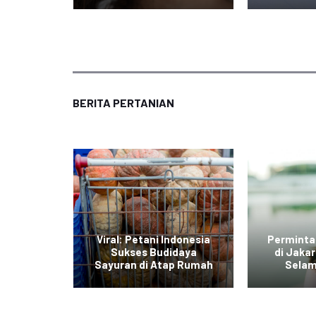
BERITA PERTANIAN
di Jawa
Viral: Petani Indonesia
Perminta
dengan
Sukses Budidaya
di Jaka
r Daging
Sayuran di Atap Rumah
Selam