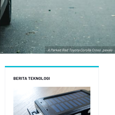
A Parked Red Toyota Corolla Cross .pexels
BERITA TEKNOLOGI