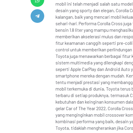
mobil ini telah menjadi salah satu mode
desain yang sporty dan elegan, Corolla
kalangan, baik yang mencari mobil kel
sehari-hari. Performa Corolla Cross juga
bensin 1.8 liter yang mampu menghasilk
memberikan akselerasi mulus dan responsi
fitur keamanan canggih seperti pre-colli
control untuk memberikan perlindungan
Toyota juga menawarkan berbagai fitur k
sistem multimedia yang dilengkapi denga
seperti Apple CarPlay dan Android Aut
smartphone mereka dengan mudah. Keme
tentu menjadi prestasi yang membangga
mobil terkemuka di dunia, Toyota terus
terbaru di setiap produknya, termasuk C
kebutuhan dan keinginan konsumen da
gelar Car of The Year 2022, Corolla Cro
yang menginginkan mobil crossover komp
kombinasi performa yang baik, desain ya
Toyota, tidaklah mengherankan jika Corol