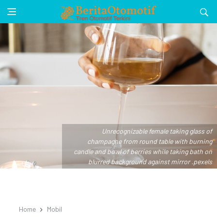
Unrecognizable female taking glass of
champagne from round table with burning
candle and bowl of berries while taking bath on
blurred background against mirror .pexels
Home
Mobil