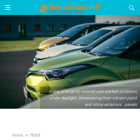
A row of brightly colored cars parked outdoors
under daylight, showcasing their vibrant paint
and shiny exteriors. .pexels
Home
Mobil