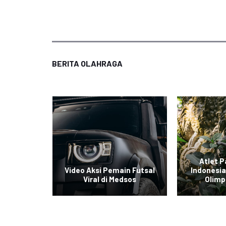
BERITA OLAHRAGA
gkis
Atlet P
ra All
Video Aksi Pemain Futsal
Indonesia
Viral di Medsos
Olimp