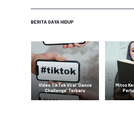
BERITA GAYA HIDUP
raskan
Video TikTok Viral 'Dance
Mitos K
rier
Challenge' Terbaru
Perlu