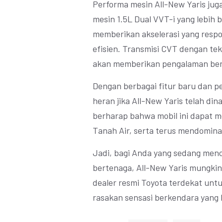
Performa mesin All-New Yaris juga
mesin 1.5L Dual VVT-i yang lebih
memberikan akselerasi yang respo
efisien. Transmisi CVT dengan tek
akan memberikan pengalaman berk
Dengan berbagai fitur baru dan p
heran jika All-New Yaris telah di
berharap bahwa mobil ini dapat
Tanah Air, serta terus mendomina
Jadi, bagi Anda yang sedang men
bertenaga, All-New Yaris mungkin 
dealer resmi Toyota terdekat unt
rasakan sensasi berkendara yang 