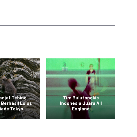
anjat Tebing
Tim Bulutangkis
 Berhasil Lolos
Indonesia Juara All
Vid
iade Tokyo
England