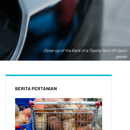
Close-up of the Back of a Toyota Yaris GR Sport
.pexels
BERITA PERTANIAN