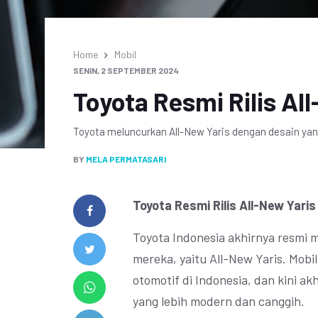
Home
Mobil
SENIN, 2 SEPTEMBER 2024
Toyota Resmi Rilis All
Toyota meluncurkan All-New Yaris dengan desain yan
BY
MELA PERMATASARI
Toyota Resmi Rilis All-New Yaris
Toyota Indonesia akhirnya resmi m
mereka, yaitu All-New Yaris. Mobi
otomotif di Indonesia, dan kini ak
yang lebih modern dan canggih.