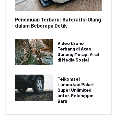
Penemuan Terbaru: Baterai Isi Ulang
dalam Beberapa Detik
Video Drone
Terbang di Atas
Gunung Merapi Viral
di Media Sosial
 Listrik Tesla Model Y
Toyota Corolla Cross
Telkomsel
Mendominasi Pasar
SUV Terbaru Meluncur di
Luncurkan Paket
Eropa
Indonesia
Super Unlimited
untuk Pelanggan
Baru