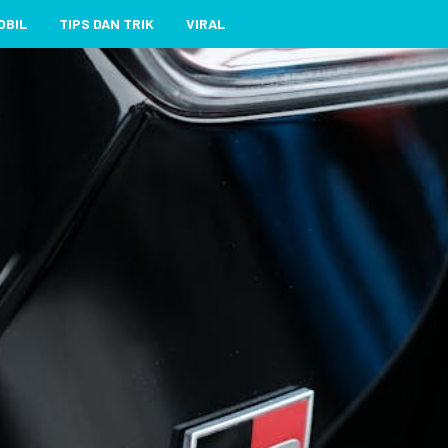
OBIL
TIPS DAN TRIK
VIRAL