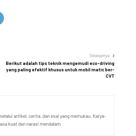
Selanjutnya
Berikut adalah tips teknik mengemudi eco-driving
yang paling efektif khusus untuk mobil matic ber-
CVT
elalui artikel, cerita, dan esai yang memukau. Karya-
hasa kuat dan narasi mendalam