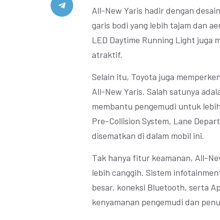
All-New Yaris hadir dengan desai
garis bodi yang lebih tajam dan 
LED Daytime Running Light juga me
atraktif.
Selain itu, Toyota juga memperken
All-New Yaris. Salah satunya adal
membantu pengemudi untuk lebih 
Pre-Collision System, Lane Depar
disematkan di dalam mobil ini.
Tak hanya fitur keamanan, All-New
lebih canggih. Sistem infotainmen
besar, koneksi Bluetooth, serta 
kenyamanan pengemudi dan penump