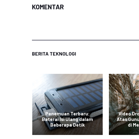
KOMENTAR
BERITA TEKNOLOGI
curkan
Penemuan Terbaru:
Video Dr
limited
Baterai Isi Ulang dalam
Atas Gunu
an Baru
Beberapa Detik
di Me