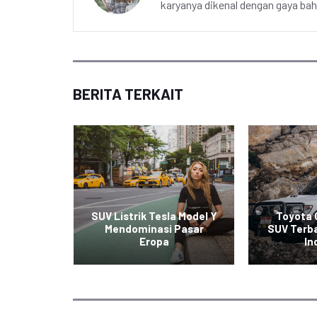
karyanya dikenal dengan gaya ba
BERITA TERKAIT
tchback
edikat
SUV Listrik Tesla Model Y
Toyota 
Mobil
Mendominasi Pasar
SUV Terba
Eropa
In