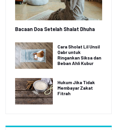
Bacaan Doa Setelah Shalat Dhuha
Cara Sholat Lil Unsil
Qabr untuk
Ringankan Siksa dan
Beban Ahli Kubur
Hukum Jika Tidak
Membayar Zakat
Fitrah