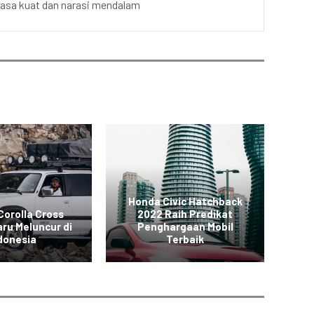
hasa kuat dan narasi mendalam
Honda Civic Hatchback
Corolla Cross
2022 Raih Predikat
SUV
ru Meluncur di
Penghargaan Mobil
donesia
Terbaik