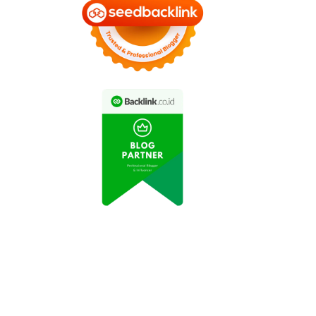
 Listrik Tesla Model Y
Toyota Corolla Cross
Mendominasi Pasar
SUV Terbaru Meluncur di
Eropa
Indonesia