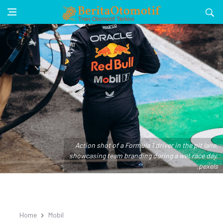
Action shot of a Formula 1 driver in the pit lane,
showcasing team branding during a wet race day.
.pexels
Home
Mobil