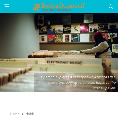
A person explores a variety of vinyl records in a
cozy store, adding a nostalgic touch to the
scene. .pexels
Home
Mobil