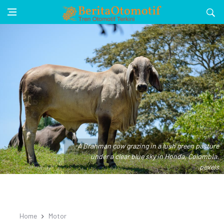
A Brahman cow grazing in a lush green pasture
under a clear blue sky in Honda, Colombia.
.pexels
Home
Motor