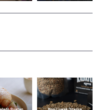
Balado Buatan
Kopi Luwak Diterpa
M