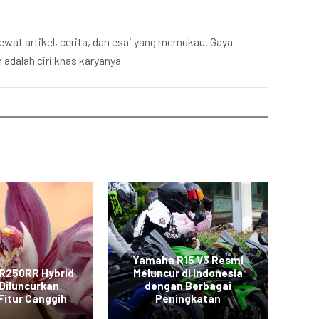
ewat artikel, cerita, dan esai yang memukau. Gaya
adalah ciri khas karyanya
Yamaha R15 V3 Resmi
R250RR Hybrid
Meluncur di Indonesia
Diluncurkan
dengan Berbagai
CB
Fitur Canggih
Peningkatan