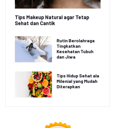
Tips Makeup Natural agar Tetap
Sehat dan Cantik
Rutin Berolahraga
Tingkatkan
Kesehatan Tubuh
dan Jiwa
Tips Hidup Sehat ala
Milenial yang Mudah
Diterapkan
All New Honda
Honda CBR250RR Hybrid
R600RR 2022 Resmi
Resmi Diluncurkan
Diluncurkan
dengan Fitur Canggih