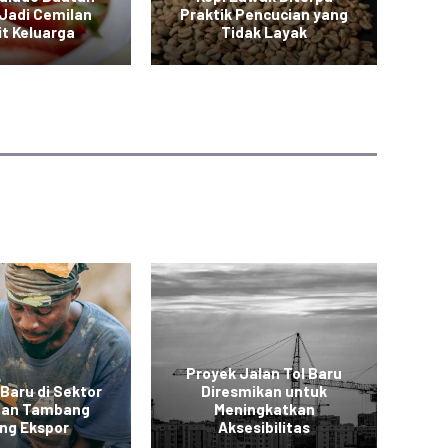
Jadi Cemilan
Praktik Pencucian yang
it Keluarga
Tidak Layak
Proyek Jalan Tol Baru
 Baru di Sektor
Diresmikan untuk
 dan Tambang
Meningkatkan
Ko
ng Ekspor
Aksesibilitas