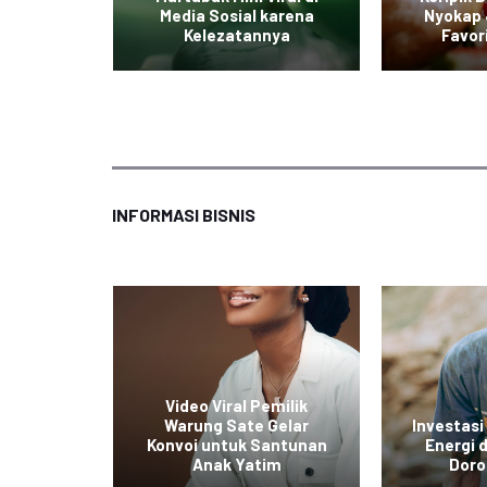
ian yang
Media Sosial karena
Nyokap 
ak
Kelezatannya
Favor
INFORMASI BISNIS
ol Baru
Video Viral Pemilik
untuk
Warung Sate Gelar
Investasi
kan
Konvoi untuk Santunan
Energi
tas
Anak Yatim
Doro