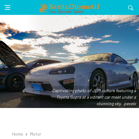
Captivating photo of JDM culture featuring a
Toyota Supra at a vibrant car meet under a
stunning sky. .pexels
Home
Motor