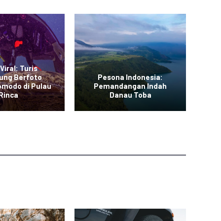
Viral: Turis
ung Berfoto
Pesona Indonesia:
L
omodo di Pulau
Pemandangan Indah
Me
Rinca
Danau Toba