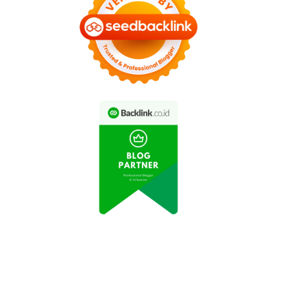
All New Honda
Honda CBR250RR Hybrid
R600RR 2022 Resmi
Resmi Diluncurkan
Diluncurkan
dengan Fitur Canggih