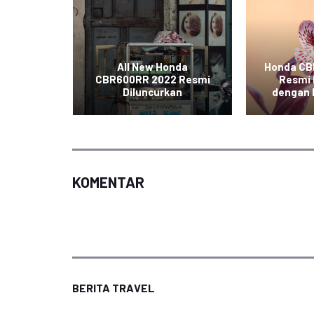
 Resmi
donesia
All New Honda
Honda CB
agai
CBR600RR 2022 Resmi
Resmi 
an
Diluncurkan
dengan 
KOMENTAR
BERITA TRAVEL