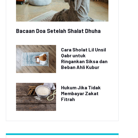
Bacaan Doa Setelah Shalat Dhuha
Cara Sholat Lil Unsil
Qabr untuk
Ringankan Siksa dan
Beban Ahli Kubur
Hukum Jika Tidak
Membayar Zakat
Fitrah