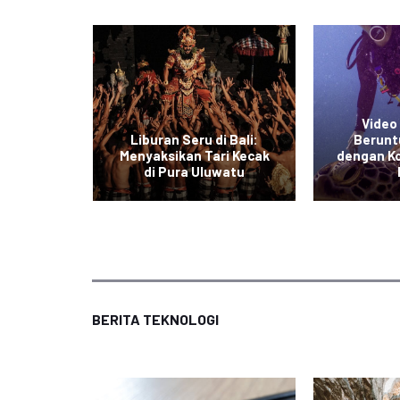
Video 
esia:
Liburan Seru di Bali:
Berunt
 Indah
Menyaksikan Tari Kecak
dengan K
ba
di Pura Uluwatu
BERITA TEKNOLOGI