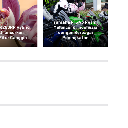
Yamaha R15 V3 Resmi
R250RR Hybrid
Meluncur di Indonesia
Diluncurkan
dengan Berbagai
CB
Fitur Canggih
Peningkatan