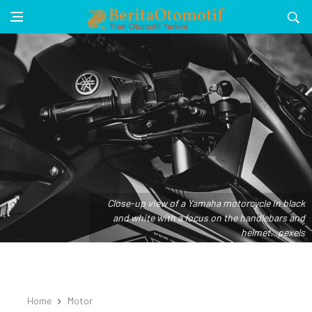
Close-up view of a Yamaha motorcycle in black
and white with a focus on the handlebars and
helmet. .pexels
Home
Motor