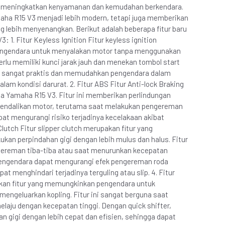
uk meningkatkan kenyamanan dan kemudahan berkendara.
maha R15 V3 menjadi lebih modern, tetapi juga memberikan
 lebih menyenangkan. Berikut adalah beberapa fitur baru
: 1. Fitur Keyless Ignition Fitur keyless ignition
engendara untuk menyalakan motor tanpa menggunakan
rlu memiliki kunci jarak jauh dan menekan tombol start
ni sangat praktis dan memudahkan pengendara dalam
am kondisi darurat. 2. Fitur ABS Fitur Anti-lock Braking
a Yamaha R15 V3. Fitur ini memberikan perlindungan
endalikan motor, terutama saat melakukan pengereman
t mengurangi risiko terjadinya kecelakaan akibat
Clutch Fitur slipper clutch merupakan fitur yang
an perpindahan gigi dengan lebih mulus dan halus. Fitur
gereman tiba-tiba atau saat menurunkan kecepatan
 pengendara dapat mengurangi efek pengereman roda
at menghindari terjadinya terguling atau slip. 4. Fitur
pakan fitur yang memungkinkan pengendara untuk
mengeluarkan kopling. Fitur ini sangat berguna saat
elaju dengan kecepatan tinggi. Dengan quick shifter,
 gigi dengan lebih cepat dan efisien, sehingga dapat