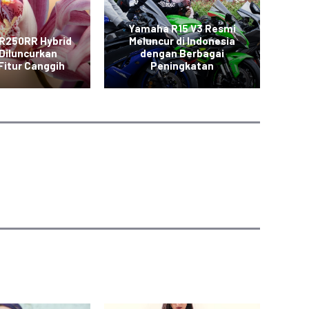
Yamaha R15 V3 Resmi
R250RR Hybrid
Meluncur di Indonesia
Diluncurkan
dengan Berbagai
CB
Fitur Canggih
Peningkatan