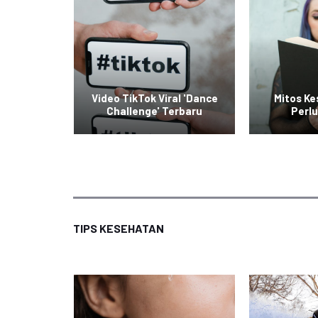
raskan
Video TikTok Viral 'Dance
Mitos K
rier
Challenge' Terbaru
Perlu
TIPS KESEHATAN