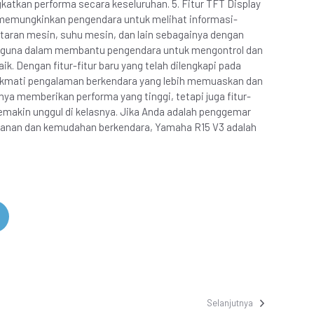
tkan performa secara keseluruhan. 5. Fitur TFT Display
g memungkinkan pengendara untuk melihat informasi-
utaran mesin, suhu mesin, dan lain sebagainya dengan
at berguna dalam membantu pengendara untuk mengontrol dan
k. Dengan fitur-fitur baru yang telah dilengkapi pada
kmati pengalaman berkendara yang lebih memuaskan dan
a memberikan performa yang tinggi, tetapi juga fitur-
emakin unggul di kelasnya. Jika Anda adalah penggemar
anan dan kemudahan berkendara, Yamaha R15 V3 adalah
Selanjutnya