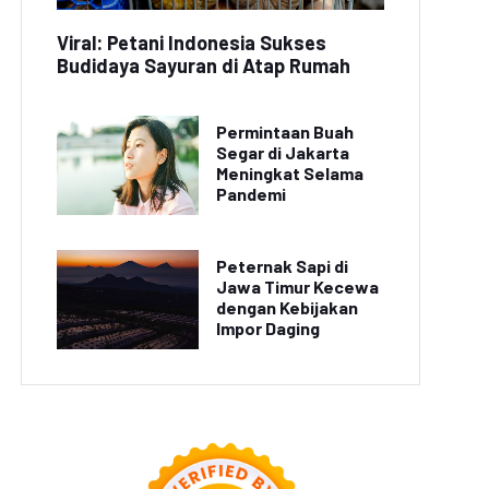
Viral: Petani Indonesia Sukses
Budidaya Sayuran di Atap Rumah
All New Honda
Honda CBR250RR Hybrid
R600RR 2022 Resmi
Resmi Diluncurkan
Diluncurkan
dengan Fitur Canggih
Permintaan Buah
Segar di Jakarta
Meningkat Selama
Pandemi
Peternak Sapi di
Jawa Timur Kecewa
dengan Kebijakan
Impor Daging