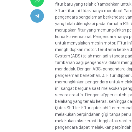
fitur baru yang telah ditambahkan unt
Fitur-fitur ini tidak hanya membuat Ya
pengendara pengalaman berkendara yang
yang telah dilengkapi pada Yamaha R15 V3
merupakan fitur yang memungkinkan p
kunci konvensional. Pengendara hanya pe
untuk menyalakan mesin motor. Fitur i
menghidupkan motor, terutama ketika dal
System (ABS) telah menjadi standar pad
tambahan bagi pengendara dalam meng
mendadak. Dengan ABS, pengendara dapa
pengereman berlebihan. 3. Fitur Slipper 
memungkinkan pengendara untuk melakuk
ini sangat berguna saat melakukan pen
secara drastis. Dengan slipper clutch,
belakang yang terlalu keras, sehingga dap
Quick Shifter Fitur quick shifter meru
melakukan perpindahan gigi tanpa perlu 
melakukan akselerasi tinggi atau saat m
pengendara dapat melakukan perpindahan