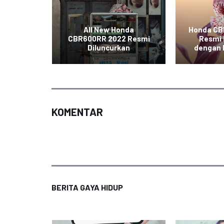
 Resmi
donesia
All New Honda
Honda CB
agai
CBR600RR 2022 Resmi
Resmi 
an
Diluncurkan
dengan 
KOMENTAR
BERITA GAYA HIDUP