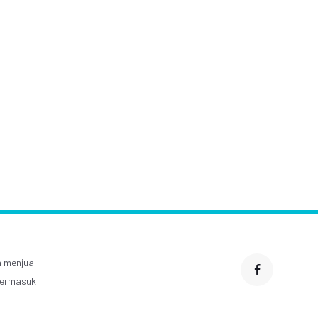
ips Makeup Natural
Rutin Berolahraga
gar Tetap Sehat dan
Tingkatkan Kesehatan
Cantik
Tubuh dan Jiwa
 menjual
 termasuk