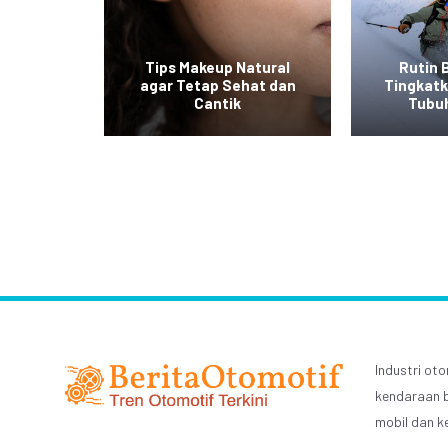
at ala
Tips Makeup Natural
Rutin 
 Mudah
agar Tetap Sehat dan
Tingkat
an
Cantik
Tubu
Industri o
kendaraan b
mobil dan k