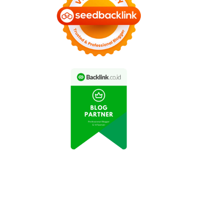
eo TikTok Viral 'Dance
Mitos Kesehatan yang
Challenge' Terbaru
Perlu Diketahui