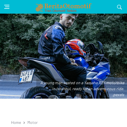
A young man seated on a Yamaha R25 motorbike
in Istanbul, ready for an adventurous ride.
.pexels
Home
Motor