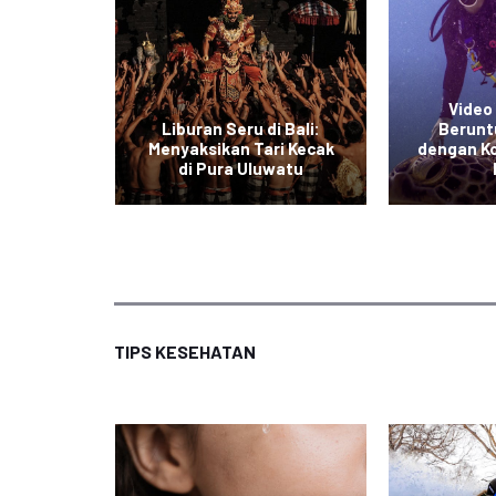
Video 
esia:
Liburan Seru di Bali:
Berunt
 Indah
Menyaksikan Tari Kecak
dengan K
ba
di Pura Uluwatu
TIPS KESEHATAN