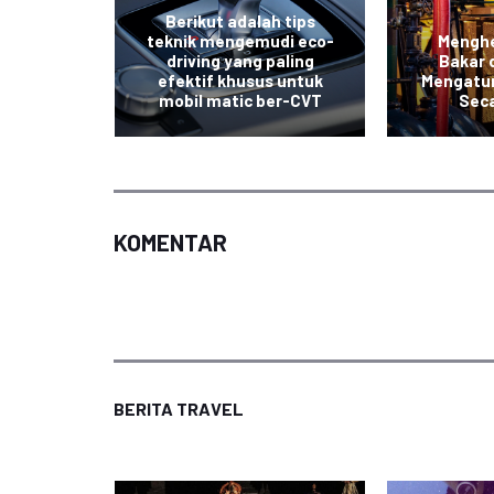
Berikut adalah tips
teknik mengemudi eco-
Mengh
l Tetap
driving yang paling
Bakar 
kir di
efektif khusus untuk
Mengatu
buka
mobil matic ber-CVT
Sec
KOMENTAR
BERITA TRAVEL