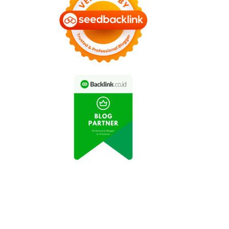
Berikut adalah tips
knik mengemudi eco-
Menghemat Bahan
driving yang paling
Bakar dengan Tips
fektif khusus untuk
Mengatur Tekanan Ban
obil matic ber-CVT
Secara Tepat