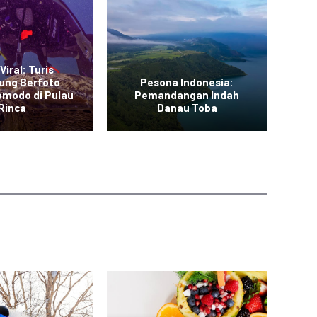
Viral: Turis
ung Berfoto
Pesona Indonesia:
L
omodo di Pulau
Pemandangan Indah
Me
Rinca
Danau Toba