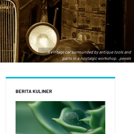
A vintage car surrounded by antique tools and
parts in a nostalgic workshop. .pexels
BERITA KULINER