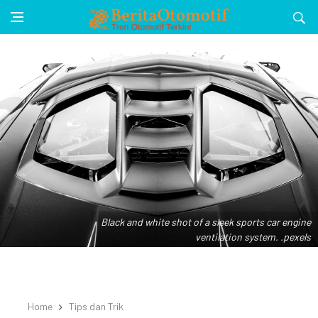
Black and white shot of a sleek sports car engine
ventilation system. .pexels
Home
Tips dan Trik