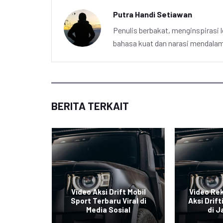
Putra Handi Setiawan
Penulis berbakat, menginspirasi l
bahasa kuat dan narasi mendalam 
BERITA TERKAIT
i Mobil
Video Aksi Drift Mobil
Video Re
Viral di
Sport Terbaru Viral di
Aksi Drift
al
Media Sosial
di J