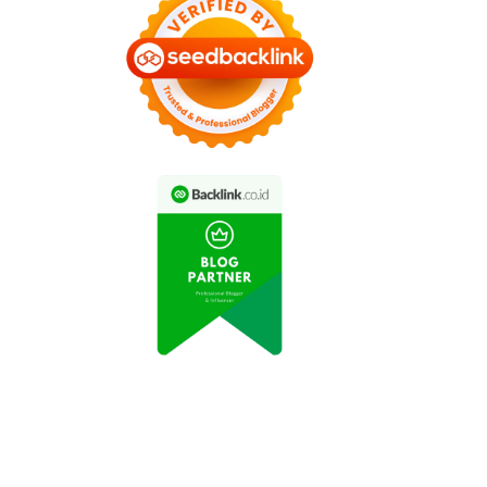
ideo Aksi Drift Mobil
Video Rekaman Menarik
port Terbaru Viral di
Aksi Drifting Mobil Sport
Media Sosial
di Jalan Raya