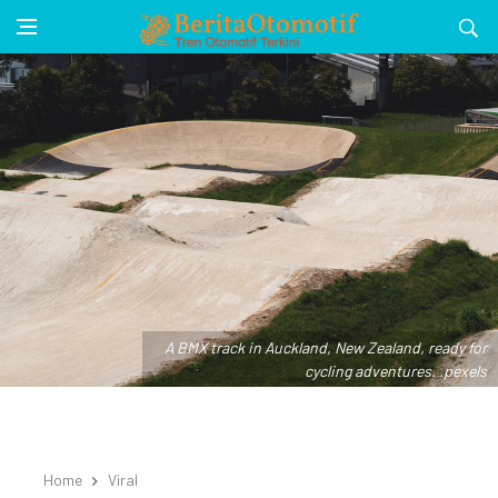
A BMX track in Auckland, New Zealand, ready for
cycling adventures. .pexels
Home
Viral