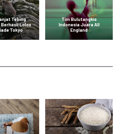
anjat Tebing
Tim Bulutangkis
 Berhasil Lolos
Indonesia Juara All
Vid
iade Tokyo
England