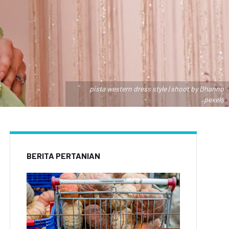
pista western dress style | shoot by Dhanno
.pexels
BERITA PERTANIAN