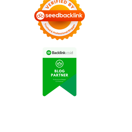
ideo Aksi Drift Mobil
Video Rekaman Menarik
port Terbaru Viral di
Aksi Drifting Mobil Sport
Media Sosial
di Jalan Raya