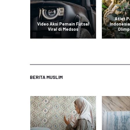
gkis
Atlet P
ra All
Video Aksi Pemain Futsal
Indonesia
Viral di Medsos
Olimp
BERITA MUSLIM