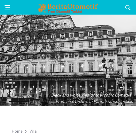
Black and white view of the iconic Comédie-
Française theatre in Paris, France. .pexels
Home
Viral