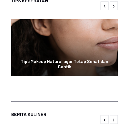
TIPS KESEHATAN
Tips Makeup Natural agar Tetap Sehat dan
Cantik
BERITA KULINER