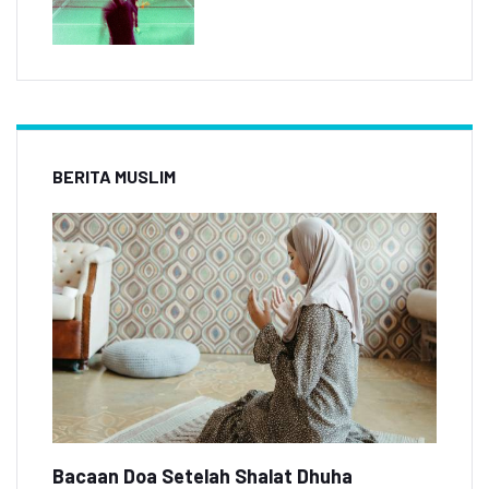
BERITA MUSLIM
Bacaan Doa Setelah Shalat Dhuha