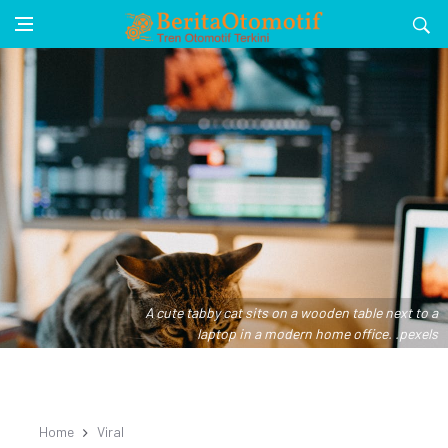
A cute tabby cat sits on a wooden table next to a
laptop in a modern home office. .pexels
Home
Viral