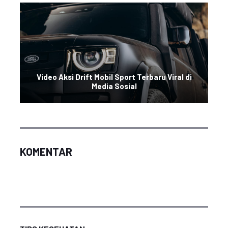
Video Aksi Drift Mobil Sport Terbaru Viral di
Media Sosial
KOMENTAR