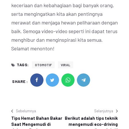
keceriaan dan kebahagiaan bagi banyak orang,
serta mengingatkan kita akan pentingnya
merawat dan menjaga hewan peliharaan dengan
baik. Semoga video-video seperti ini dapat terus
menghibur dan menginspirasi kita semua.
Selamat menonton!
TAGS:
OTOMOTIF
VIRAL
SHARE :
Sebelumnya
Selanjutnya
Tips Hemat Bahan Bakar
Berikut adalah tips teknik
Saat Mengemudi di
mengemudi eco-driving