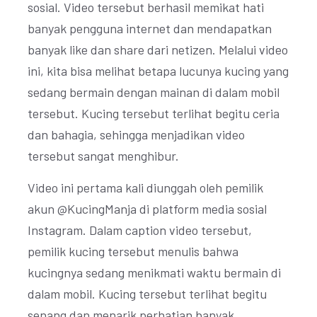
sosial. Video tersebut berhasil memikat hati
banyak pengguna internet dan mendapatkan
banyak like dan share dari netizen. Melalui video
ini, kita bisa melihat betapa lucunya kucing yang
sedang bermain dengan mainan di dalam mobil
tersebut. Kucing tersebut terlihat begitu ceria
dan bahagia, sehingga menjadikan video
tersebut sangat menghibur.
Video ini pertama kali diunggah oleh pemilik
akun @KucingManja di platform media sosial
Instagram. Dalam caption video tersebut,
pemilik kucing tersebut menulis bahwa
kucingnya sedang menikmati waktu bermain di
dalam mobil. Kucing tersebut terlihat begitu
senang dan menarik perhatian banyak