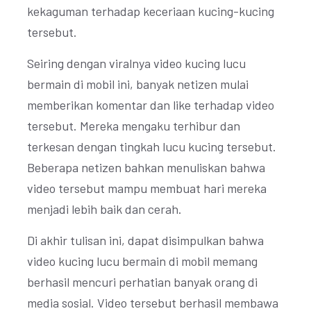
kekaguman terhadap keceriaan kucing-kucing
tersebut.
Seiring dengan viralnya video kucing lucu
bermain di mobil ini, banyak netizen mulai
memberikan komentar dan like terhadap video
tersebut. Mereka mengaku terhibur dan
terkesan dengan tingkah lucu kucing tersebut.
Beberapa netizen bahkan menuliskan bahwa
video tersebut mampu membuat hari mereka
menjadi lebih baik dan cerah.
Di akhir tulisan ini, dapat disimpulkan bahwa
video kucing lucu bermain di mobil memang
berhasil mencuri perhatian banyak orang di
media sosial. Video tersebut berhasil membawa