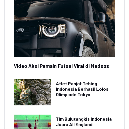
Video Aksi Pemain Futsal Viral di Medsos
Atlet Panjat Tebing
Indonesia Berhasil Lolos
Olimpiade Tokyo
Tim Bulutangkis Indonesia
Juara All England