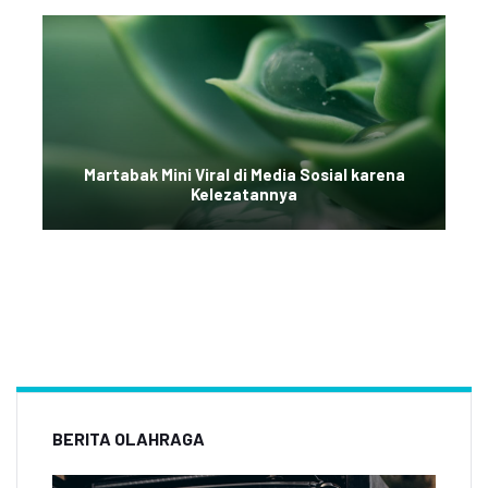
Martabak Mini Viral di Media Sosial karena
Kelezatannya
BERITA OLAHRAGA