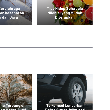
Berolahraga
Tips Hidup Sehat ala
T
kan Kesehatan
Milenial yang Mudah
a
h dan Jiwa
Diterapkan
one Terbang di
Telkomsel Luncurkan
ng Merapi Viral
Paket Super Unlimited
Ba