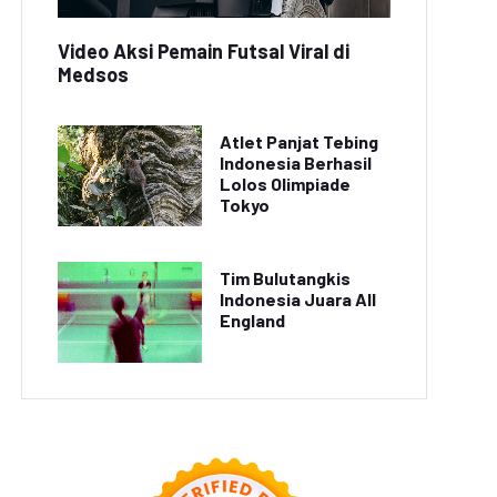
Video Aksi Pemain Futsal Viral di
Medsos
Atlet Panjat Tebing
Indonesia Berhasil
Lolos Olimpiade
Tokyo
Tim Bulutangkis
Indonesia Juara All
England
ideo Aksi Drift Mobil
Video Rekaman Menarik
port Terbaru Viral di
Aksi Drifting Mobil Sport