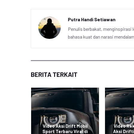
Putra Handi Setiawan
Penulis berbakat, menginspirasi l
bahasa kuat dan narasi mendalam 
BERITA TERKAIT
i Mobil
Video Aksi Drift Mobil
Video Re
Viral di
Sport Terbaru Viral di
Aksi Drift