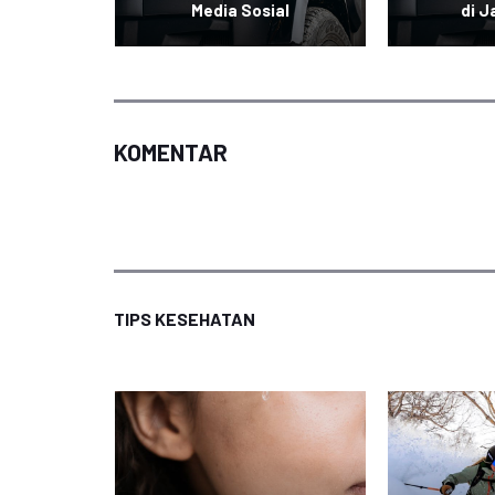
al
Media Sosial
di J
KOMENTAR
TIPS KESEHATAN