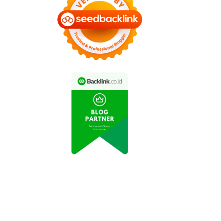
Media Sosial
di Jalan Raya