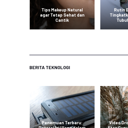
at ala
Tips Makeup Natural
Rutin 
 Mudah
agar Tetap Sehat dan
Tingkat
an
Cantik
Tubu
BERITA TEKNOLOGI
curkan
Penemuan Terbaru:
Video Dr
limited
Baterai Isi Ulang dalam
Atas Gunu