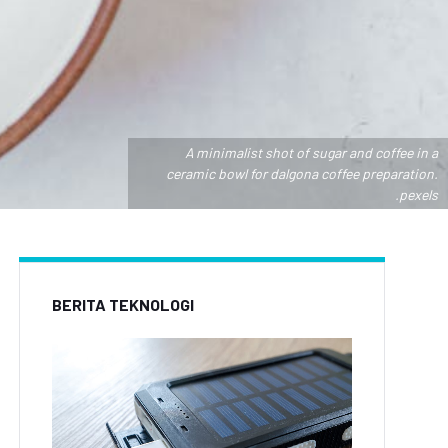
A minimalist shot of sugar and coffee in a
ceramic bowl for dalgona coffee preparation.
.pexels
BERITA TEKNOLOGI