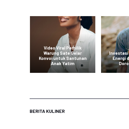
ol Baru
Video Viral Pemilik
untuk
Warung Sate Gelar
Investasi
kan
Konvoi untuk Santunan
Energi
tas
Anak Yatim
Doro
BERITA KULINER