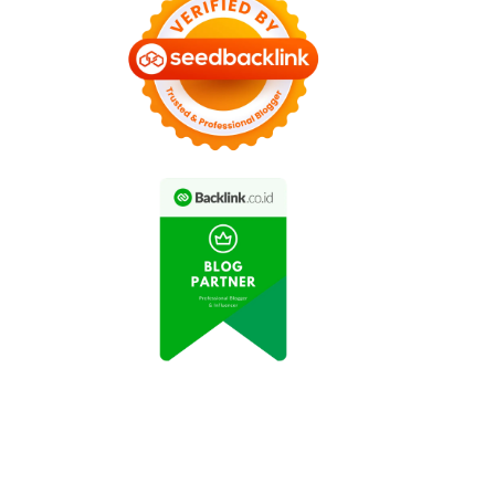
ideo Aksi Drift Mobil
Video Rekaman Menarik
port Terbaru Viral di
Aksi Drifting Mobil Sport
Media Sosial
di Jalan Raya