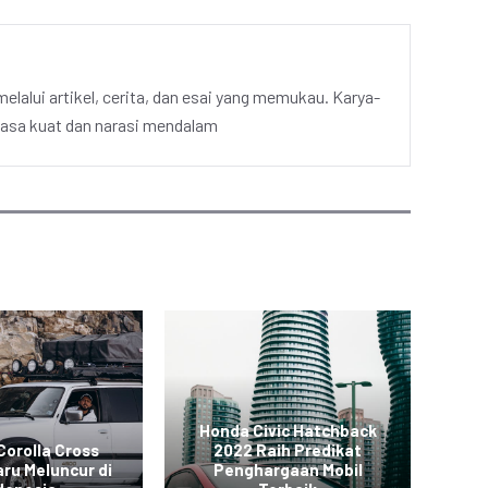
elalui artikel, cerita, dan esai yang memukau. Karya-
hasa kuat dan narasi mendalam
Honda Civic Hatchback
Corolla Cross
2022 Raih Predikat
SUV
ru Meluncur di
Penghargaan Mobil