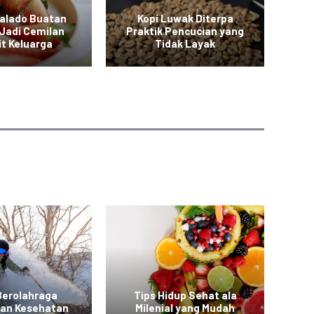
Balado Buatan
Kopi Luwak Diterpa
M
Jadi Cemilan
Praktik Pencucian yang
it Keluarga
Tidak Layak
Berolahraga
Tips Hidup Sehat ala
T
kan Kesehatan
Milenial yang Mudah
a