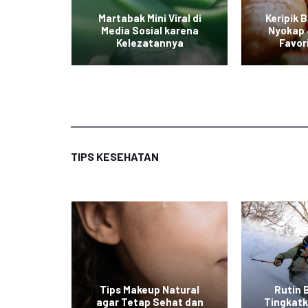
iterpa
Martabak Mini Viral di
Keripik 
ian yang
Media Sosial karena
Nyokap 
ak
Kelezatannya
Favor
TIPS KESEHATAN
at ala
Tips Makeup Natural
Rutin 
 Mudah
agar Tetap Sehat dan
Tingkat