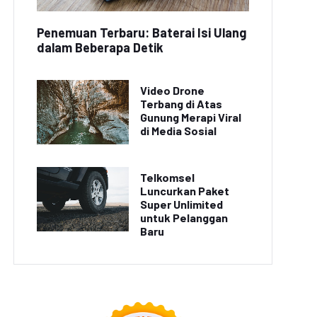
Penemuan Terbaru: Baterai Isi Ulang
dalam Beberapa Detik
Video Drone
Terbang di Atas
Gunung Merapi Viral
di Media Sosial
Telkomsel
Luncurkan Paket
Super Unlimited
untuk Pelanggan
Baru
 Listrik Tesla Model Y
Toyota Corolla Cross
Mendominasi Pasar
SUV Terbaru Meluncur di