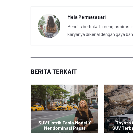
Mela Permatasari
Penulis berbakat, menginspirasi m
karyanya dikenal dengan gaya ba
BERITA TERKAIT
tchback
edikat
SUV Listrik Tesla Model Y
Toyota 
Mobil
Mendominasi Pasar
SUV Terba