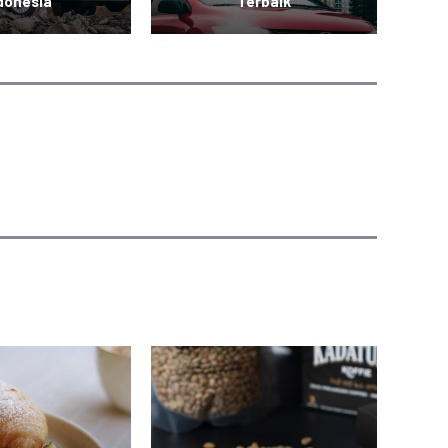
donesia
Terbaik