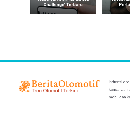
rier
Challenge' Terbaru
Perlu
Industri o
kendaraan b
mobil dan k