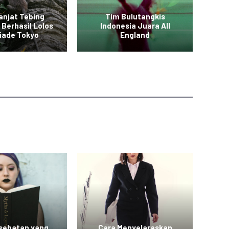
anjat Tebing
Tim Bulutangkis
 Berhasil Lolos
Indonesia Juara All
Vid
iade Tokyo
England
esehatan yang
Cara Menyelaraskan
Vid