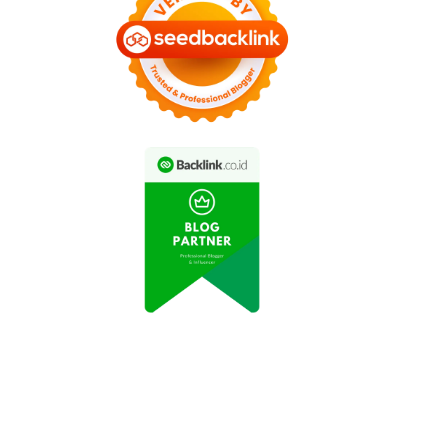
Atlet Panjat Tebing
eo Aksi Pemain Futsal
Indonesia Berhasil Lolos
Viral di Medsos
Olimpiade Tokyo
eo TikTok Viral 'Dance
Mitos Kesehatan yang