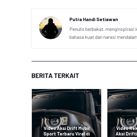
Putra Handi Setiawan
Penulis berbakat, menginspirasi l
bahasa kuat dan narasi mendalam 
BERITA TERKAIT
i Mobil
Video Aksi Drift Mobil
Video Re
Viral di
Sport Terbaru Viral di
Aksi Drift