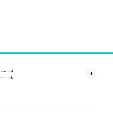
Challenge' Terbaru
Perlu Diketahui
 menjual
 termasuk