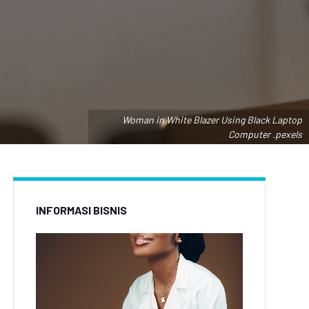
Woman in White Blazer Using Black Laptop
Computer .pexels
INFORMASI BISNIS