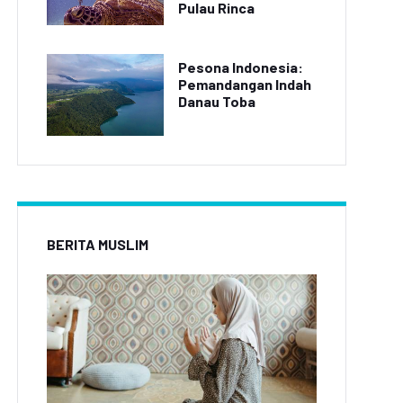
Pulau Rinca
Pesona Indonesia:
Pemandangan Indah
Danau Toba
BERITA MUSLIM
ideo Aksi Drift Mobil
Video Rekaman Menarik
port Terbaru Viral di
Aksi Drifting Mobil Sport