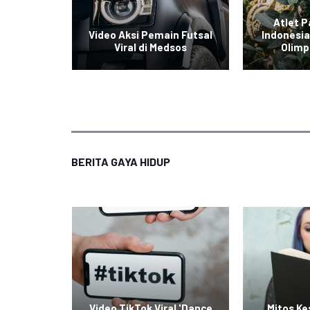
gkis
Atlet P
ra All
Video Aksi Pemain Futsal
Indonesia
Viral di Medsos
Olimp
BERITA GAYA HIDUP
raskan
Video TikTok Viral 'Dance
Mitos K