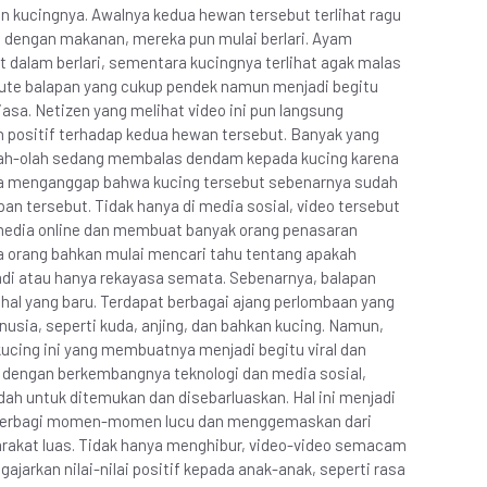
 kucingnya. Awalnya kedua hewan tersebut terlihat ragu
 dengan makanan, mereka pun mulai berlari. Ayam
at dalam berlari, sementara kucingnya terlihat agak malas
ute balapan yang cukup pendek namun menjadi begitu
iasa. Netizen yang melihat video ini pun langsung
 positif terhadap kedua hewan tersebut. Banyak yang
ah-olah sedang membalas dendam kepada kucing karena
ya menganggap bahwa kucing tersebut sebenarnya sudah
pan tersebut. Tidak hanya di media sosial, video tersebut
 media online dan membuat banyak orang penasaran
 orang bahkan mulai mencari tahu tentang apakah
adi atau hanya rekayasa semata. Sebenarnya, balapan
hal yang baru. Terdapat berbagai ajang perlombaan yang
usia, seperti kuda, anjing, dan bahkan kucing. Namun,
kucing ini yang membuatnya menjadi begitu viral dan
g dengan berkembangnya teknologi dan media sosial,
dah untuk ditemukan dan disebarluaskan. Hal ini menjadi
 berbagi momen-momen lucu dan menggemaskan dari
rakat luas. Tidak hanya menghibur, video-video semacam
ajarkan nilai-nilai positif kepada anak-anak, seperti rasa