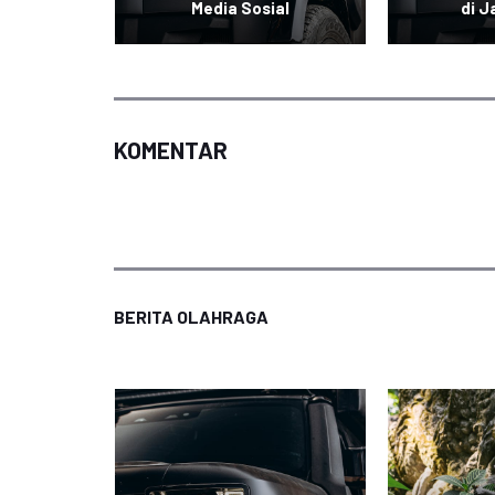
al
Media Sosial
di J
KOMENTAR
BERITA OLAHRAGA